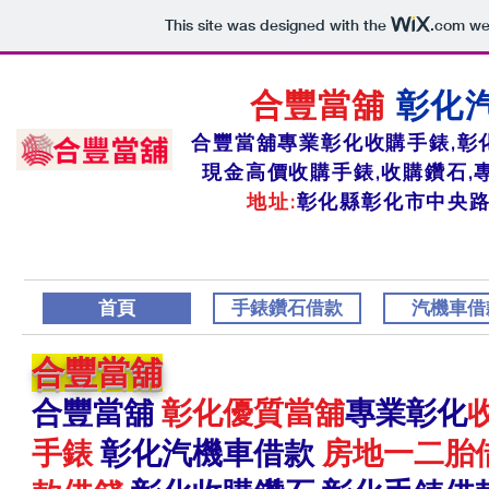
This site was designed with the
.com
web
合豐當舖
彰化
合豐當舖專業彰化收購手錶,彰
現金高價收購手錶,收購鑽石,
地址:
彰化縣彰化市中央路
首頁
手錶鑽石借款
汽機車借
合豐當舖
合豐當舖
彰化優質當舖
專業彰化
手錶
彰化汽機車借款
房地一二胎