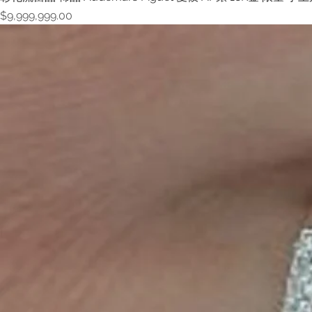
價格
$9,999,999.00