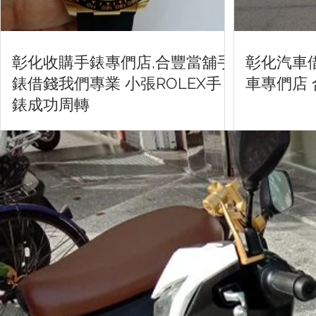
彰化收購手錶專們店,合豐當舖手
彰化汽車
錶借錢我們專業 小張ROLEX手
車專們店
錶成功周轉