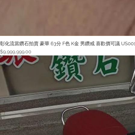
彰化流當鑽石拍賣 豪華 63分 F色 K金 男鑽戒 喜歡價可議 US00
價格
$9,999,999.00