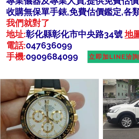
專業儀器及專業人員,提供免費估價
收購無保單手錶,免費估價鑑定,各類
我們就對了
地址:
彰化縣彰化市中央路34號
地
電話:
047636099
手機:
0909684099
立即加LINE洽