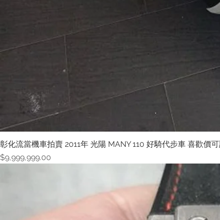
彰化流當機車拍賣 2011年 光陽 MANY 110 好騎代步車 喜歡價可議
價格
$9,999,999.00